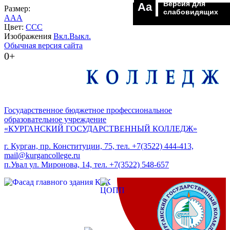
Версия для
Aa
Размер:
слабовидящих
A
A
A
Цвет:
C
C
C
Изображения
Вкл.
Выкл.
Обычная версия сайта
0+
Государственное бюджетное профессиональное
образовательное учреждение
«КУРГАНСКИЙ ГОСУДАРСТВЕННЫЙ КОЛЛЕДЖ»
г. Курган, пр. Конституции, 75, тел. +7(3522) 444-413,
mail@kurgancollege.ru
п.Увал ул. Миронова, 14, тел. +7(3522) 548-657