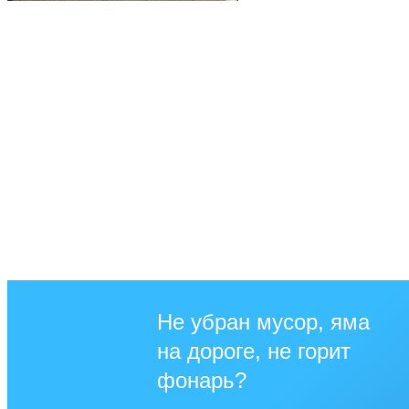
Не убран мусор, яма
на дороге, не горит
фонарь?