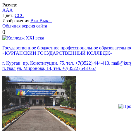
Размер:
A
A
A
Цвет:
C
C
C
Изображения
Вкл.
Выкл.
Обычная версия сайта
0+
Государственное бюджетное профессиональное образовательно
«КУРГАНСКИЙ ГОСУДАРСТВЕННЫЙ КОЛЛЕДЖ»
г. Курган, пр. Конституции, 75, тел. +7(3522) 444-413, mail@kurg
п.Увал ул. Миронова, 14, тел. +7(3522) 548-657