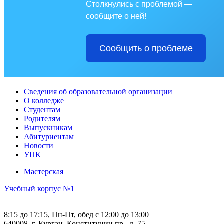
Столкнулись с проблемой —
сообщите о ней!
Сообщить о проблеме
Сведения об образовательной организации
О колледже
Студентам
Родителям
Выпускникам
Абитуриентам
Новости
УПК
Мастерская
Учебный корпус №1
8:15 до 17:15, Пн-Пт, обед с 12:00 до 13:00
640008, г. Курган, Конституции пр., д. 75