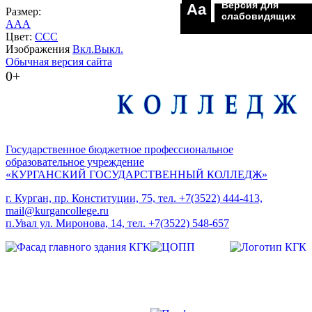
Версия для
Aa
Размер:
слабовидящих
A
A
A
Цвет:
C
C
C
Изображения
Вкл.
Выкл.
Обычная версия сайта
0+
Государственное бюджетное профессиональное
образовательное учреждение
«КУРГАНСКИЙ ГОСУДАРСТВЕННЫЙ КОЛЛЕДЖ»
г. Курган, пр. Конституции, 75, тел. +7(3522) 444-413,
mail@kurgancollege.ru
п.Увал ул. Миронова, 14, тел. +7(3522) 548-657