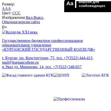
Версия для
Aa
Размер:
слабовидящих
A
A
A
Цвет:
C
C
C
Изображения
Вкл.
Выкл.
Обычная версия сайта
0+
Государственное бюджетное профессиональное
образовательное учреждение
«КУРГАНСКИЙ ГОСУДАРСТВЕННЫЙ КОЛЛЕДЖ»
г. Курган, пр. Конституции, 75, тел. +7(3522) 444-413,
mail@kurgancollege.ru
п.Увал ул. Миронова, 14, тел. +7(3522) 548-657