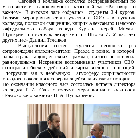
Сегодня в колледже состоялся беспрецендентный по
массовости и наполняемости классный час «Разговоры о
важном». В актовом зале собрались студенты 3-4 курсов.
Гостями мероприятия стали участники СВО - выпускник
колледжа, полковой священник, клирик Александро-Невского
кафедрального собора города Кургана иерей Михаил
Шушарин и писатель, автор книги «Шторм Z. У вас нет
других нас» Даниил Теленков.
Выступления гостей студенты несколько раз
сопровождали аплодисментами. Правда о войне, в которой
наша страна защищает своих граждан, никого не оставила
равнодушными. Искренние воспоминания участников СВО,
фотографии боевых действий и карты военных операций
погрузили зал в необычную атмосферу сопричастности
молодого поколения к совершающейся на их глазах истории.
По окончании классного часа состоялась встреча директора
колледжа Т. А. Скок с гостями мероприятия и куратором
«Разговоров о важном» Н. А. Пушкаревой.