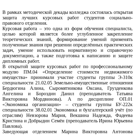
В рамках методической декады колледжа состоялась открытая
защита лучших курсовых работ студентов социально-
правового отделения.
Курсовая работа – это одна из форм обучения специалиста,
целью которой является более углубленное закрепление
теоретических знаний, формирование умений применять
полученные знания при решении определённых практических
задач, умение использовать нормативную и справочную
документацию, а также подготовка к написанию и защите
дипломных работ.
В открытой защите курсовых работ по профессиональному
модулю ПМ.04 «Определение стоимости недвижимого
имущества» принимали участие студенты группы Э-310к
специальности 21.02.05 Земельно-имущественные отношения
Бердюгина Алина, Сыромятникова Оксана, Грузденкова
Ангелина и Бороздин Данил (преподаватель Татьяна
Викторовна Мордвинова). А по дисциплине ОП.01
«Экономика организации» – студенты группы БУ-222к
специальности 38.02.01 Экономика и бухгалтерский учёт (по
отраслям) Невзорова Мария, Векшина Надежда, Фадеева
Кристина и Добрыдин Семён (преподаватель Ирина Юрьевна
Павлова).
Заведующая отделением Марина Викторовна Антонова