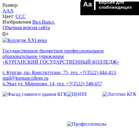
Версия для
Aa
Размер:
слабовидящих
A
A
A
Цвет:
C
C
C
Изображения
Вкл.
Выкл.
Обычная версия сайта
0+
Государственное бюджетное профессиональное
образовательное учреждение
«КУРГАНСКИЙ ГОСУДАРСТВЕННЫЙ КОЛЛЕДЖ»
г. Курган, пр. Конституции, 75, тел. +7(3522) 444-413,
mail@kurgancollege.ru
п.Увал ул. Миронова, 14, тел. +7(3522) 548-657