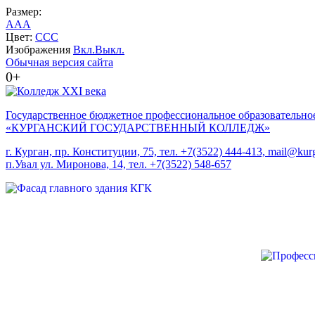
Размер:
A
A
A
Цвет:
C
C
C
Изображения
Вкл.
Выкл.
Обычная версия сайта
0+
Государственное бюджетное профессиональное образовательно
«КУРГАНСКИЙ ГОСУДАРСТВЕННЫЙ КОЛЛЕДЖ»
г. Курган, пр. Конституции, 75, тел. +7(3522) 444-413, mail@kurg
п.Увал ул. Миронова, 14, тел. +7(3522) 548-657