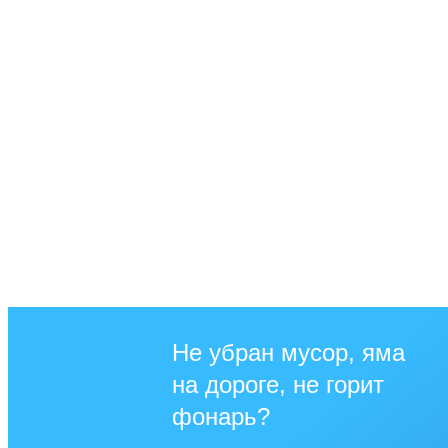
Не убран мусор, яма
на дороге, не горит
фонарь?