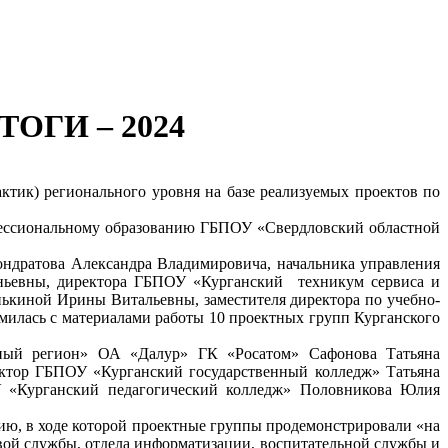
ОГИ – 2024
актик) регионального уровня на базе реализуемых проектов по
офессиональному образованию ГБПОУ «Свердловский областной
ондратова Александра Владимировича, начальника управления
еньевны, директора ГБПОУ «Курганский техникум сервиса и
киной Ирины Витальевны, заместителя директора по учебно-
илась с материалами работы 10 проектных групп Курганского
вный регион» ОА «Далур» ГК «Росатом» Сафонова Татьяна
ктор ГБПОУ «Курганский государственный колледж» Татьяна
У «Курганский педагогический колледж» Половникова Юлия
сию, в ходе которой проектные группы продемонстрировали «на
вой службы, отдела информатизации, воспитательной службы и