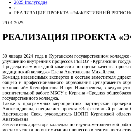
2025-Iполугодие
›
РЕАЛИЗАЦИЯ ПРОЕКТА «ЭФФЕКТИВНЫЙ РЕГИОН»: 
29.01.2025
РЕАЛИЗАЦИЯ ПРОЕКТА «Э
30 января 2024 года в Курганском государственном колледже 
улучшению внутренних процессов ГБПОУ «Курганский госуда
Председателем выездной комиссии по оценке качества проек
медицинский колледж» Елена Анатольевна Михайлева.
Команда независимых экспертов в составе заместителя дире
общего и профессионального образования Департамента об
технологий» Ксенофонтова Игоря Николаевича, заведующего
воспитательной работе МБОУ г. Кургана «Средняя общеобраз
государственного колледжа.
Также в программных мероприятиях партнерской проверк
Александровна, специалист проекта «Эффективный регион»
Анатольевна Скок, руководитель ЦОПП Курганской област
Анатольевна.
Заместитель директора колледжа по научно-методической рабо
местах» успехи по оптимизации процессов в деятельности ст