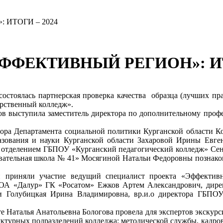
ИТОГИ – 2024
ФФЕКТИВНЫЙ РЕГИОН»: ИТ
состоялась партнерская проверка качества образца (лучших пр
рственный колледж».
тов выступила заместитель директора по дополнительному пр
ктора Департамента социальной политики Курганской области К
разования и науки Курганской области Захаровой Ирины Евг
 отделением ГБПОУ «Курганский педагогический колледж» Сень
овательная школа № 41» Мосягиной Натальи Федоровны познаком
и приняли участие ведущий специалист проекта «Эффекти
 ОА «Далур» ГК «Росатом» Ежков Артем Александрович, дире
и Голубицкая Ирина Владимировна, вр.и.о директора ГБПО
те Наталья Анатольевна Бологова провела для экспертов экскур
руктурных подразделений колледжа: методической службы, кадро