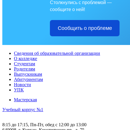
Столкнулись с проблемой —
сообщите о ней!
Сообщить о проблеме
Сведения об образовательной организации
О колледже
Студентам
Родителям
Выпускникам
Абитуриентам
Новости
УПК
Мастерская
Учебный корпус №1
8:15 до 17:15, Пн-Пт, обед с 12:00 до 13:00
640008, г. Курган, Конституции пр., д. 75