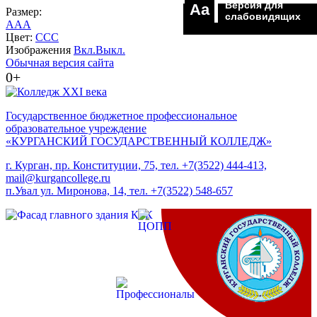
Версия для
Aa
Размер:
слабовидящих
A
A
A
Цвет:
C
C
C
Изображения
Вкл.
Выкл.
Обычная версия сайта
0+
Государственное бюджетное профессиональное
образовательное учреждение
«КУРГАНСКИЙ ГОСУДАРСТВЕННЫЙ КОЛЛЕДЖ»
г. Курган, пр. Конституции, 75, тел. +7(3522) 444-413,
mail@kurgancollege.ru
п.Увал ул. Миронова, 14, тел. +7(3522) 548-657