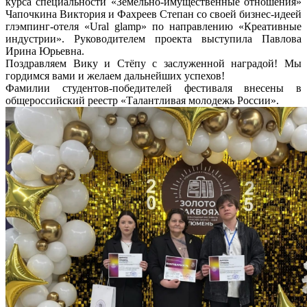
курса специальности «Земельно-имущественные отношения»
Чапочкина Виктория и Фахреев Степан со своей бизнес-идеей
глэмпинг-отеля «Ural glamp» по направлению «Креативные
индустрии». Руководителем проекта выступила Павлова
Ирина Юрьевна.
Поздравляем Вику и Стёпу с заслуженной наградой! Мы
гордимся вами и желаем дальнейших успехов!
Фамилии студентов-победителей фестиваля внесены в
общероссийский реестр «Талантливая молодежь России».