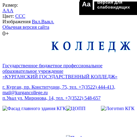
Версия для
Aa
Размер:
слабовидящих
A
A
A
Цвет:
C
C
C
Изображения
Вкл.
Выкл.
Обычная версия сайта
0+
Государственное бюджетное профессиональное
образовательное учреждение
«КУРГАНСКИЙ ГОСУДАРСТВЕННЫЙ КОЛЛЕДЖ»
г. Курган, пр. Конституции, 75, тел. +7(3522) 444-413,
mail@kurgancollege.ru
п.Увал ул. Миронова, 14, тел. +7(3522) 548-657