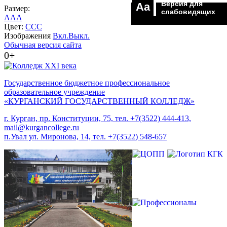
Версия для
Aa
Размер:
слабовидящих
A
A
A
Цвет:
C
C
C
Изображения
Вкл.
Выкл.
Обычная версия сайта
0+
Государственное бюджетное профессиональное
образовательное учреждение
«КУРГАНСКИЙ ГОСУДАРСТВЕННЫЙ КОЛЛЕДЖ»
г. Курган, пр. Конституции, 75, тел. +7(3522) 444-413,
mail@kurgancollege.ru
п.Увал ул. Миронова, 14, тел. +7(3522) 548-657