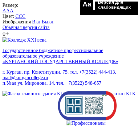
Версия для
Aa
Размер:
слабовидящих
A
A
A
Цвет:
C
C
C
Изображения
Вкл.
Выкл.
Обычная версия сайта
0+
Государственное бюджетное профессиональное
образовательное учреждение
«КУРГАНСКИЙ ГОСУДАРСТВЕННЫЙ КОЛЛЕДЖ»
г. Курган, пр. Конституции, 75, тел. +7(3522) 444-413,
mail@kurgancollege.ru
п.Увал ул. Миронова, 14, тел. +7(3522) 548-657