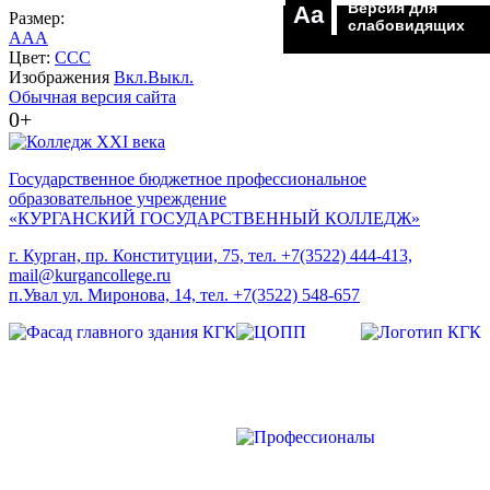
Версия для
Aa
Размер:
слабовидящих
A
A
A
Цвет:
C
C
C
Изображения
Вкл.
Выкл.
Обычная версия сайта
0+
Государственное бюджетное профессиональное
образовательное учреждение
«КУРГАНСКИЙ ГОСУДАРСТВЕННЫЙ КОЛЛЕДЖ»
г. Курган, пр. Конституции, 75, тел. +7(3522) 444-413,
mail@kurgancollege.ru
п.Увал ул. Миронова, 14, тел. +7(3522) 548-657