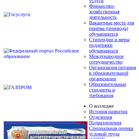
услуги
Финансово-
хозяйственная
деятельность
Вакантные места для
приёма (перевода)
обучающихся
Стипендии и меры
поддержки
обучающихся
Международное
сотрудничество
Организация питания
в образовательной
организации
Образовательные
стандарты и
требования
О колледже
История развития
Отделения
Подразделения
Специальная оценка
условий труда