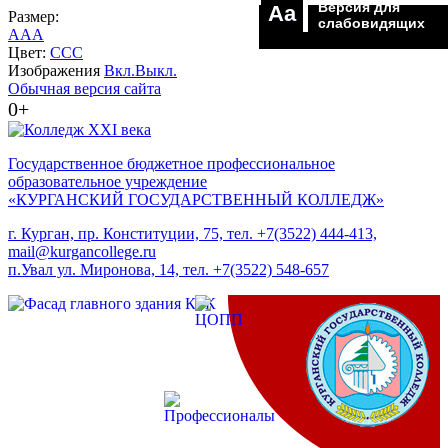
Версия для
Aa
Размер:
слабовидящих
A
A
A
Цвет:
C
C
C
Изображения
Вкл.
Выкл.
Обычная версия сайта
0+
Государственное бюджетное профессиональное
образовательное учреждение
«КУРГАНСКИЙ ГОСУДАРСТВЕННЫЙ КОЛЛЕДЖ»
г. Курган, пр. Конституции, 75, тел. +7(3522) 444-413,
mail@kurgancollege.ru
п.Увал ул. Миронова, 14, тел. +7(3522) 548-657