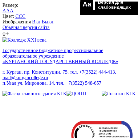
Версия для
Aa
Размер:
слабовидящих
A
A
A
Цвет:
C
C
C
Изображения
Вкл.
Выкл.
Обычная версия сайта
0+
Государственное бюджетное профессиональное
образовательное учреждение
«КУРГАНСКИЙ ГОСУДАРСТВЕННЫЙ КОЛЛЕДЖ»
г. Курган, пр. Конституции, 75, тел. +7(3522) 444-413,
mail@kurgancollege.ru
п.Увал ул. Миронова, 14, тел. +7(3522) 548-657