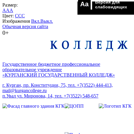
Версия для
Aa
Размер:
слабовидящих
A
A
A
Цвет:
C
C
C
Изображения
Вкл.
Выкл.
Обычная версия сайта
0+
Государственное бюджетное профессиональное
образовательное учреждение
«КУРГАНСКИЙ ГОСУДАРСТВЕННЫЙ КОЛЛЕДЖ»
г. Курган, пр. Конституции, 75, тел. +7(3522) 444-413,
mail@kurgancollege.ru
п.Увал ул. Миронова, 14, тел. +7(3522) 548-657