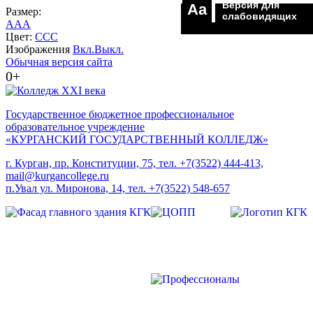
Версия для
Aa
Размер:
слабовидящих
A
A
A
Цвет:
C
C
C
Изображения
Вкл.
Выкл.
Обычная версия сайта
0+
Государственное бюджетное профессиональное
образовательное учреждение
«КУРГАНСКИЙ ГОСУДАРСТВЕННЫЙ КОЛЛЕДЖ»
г. Курган, пр. Конституции, 75, тел. +7(3522) 444-413,
mail@kurgancollege.ru
п.Увал ул. Миронова, 14, тел. +7(3522) 548-657