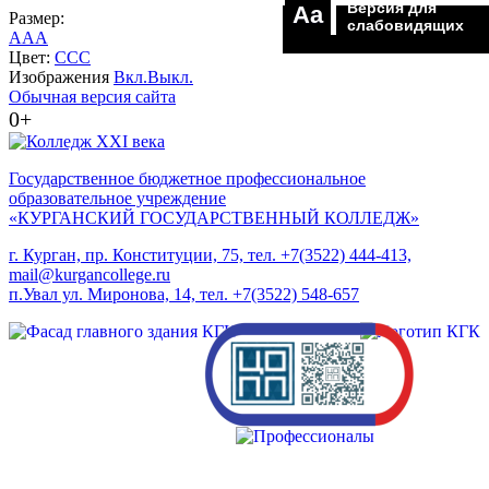
Версия для
Aa
Размер:
слабовидящих
A
A
A
Цвет:
C
C
C
Изображения
Вкл.
Выкл.
Обычная версия сайта
0+
Государственное бюджетное профессиональное
образовательное учреждение
«КУРГАНСКИЙ ГОСУДАРСТВЕННЫЙ КОЛЛЕДЖ»
г. Курган, пр. Конституции, 75, тел. +7(3522) 444-413,
mail@kurgancollege.ru
п.Увал ул. Миронова, 14, тел. +7(3522) 548-657