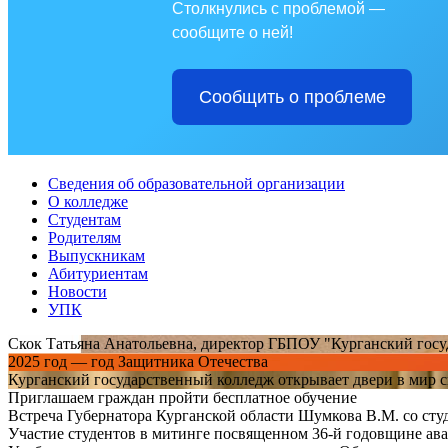
Столкнулись с проблемой —
сообщите о ней!
Сообщить о проблеме
Сведения об образовательной организации
О колледже
Студентам
Родителям
Выпускникам
Абитуриентам
Новости
УПК
Скок Татьяна Анатольевна, директор ГБПОУ "Курганский гос
2025 год — год Защитника Отечества
Курганский государственный колледж открывает двери в мир с
Приглашаем граждан пройти бесплатное обучение
Встреча Губернатора Курганской области Шумкова В.М. со ст
Участие студентов в митинге посвященном 36-й годовщине ав