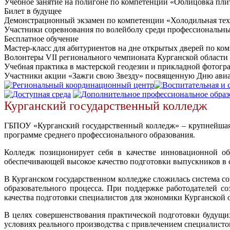
Учебное занятие на полигоне по компетенции «Облицовка пли
Билет в будущее
Демонстрационный экзамен по компетенции «Холодильная те
Участники соревнования по волейболу среди профессиональны
Бесплатное обучение
Мастер-класс для абитуриентов на дне открытых дверей по к
Волонтеры VII регионального чемпионата Курганской област
Учебная практика в мастерской геодезии и прикладной фотог
Участники акции «Зажги свою Звезду» посвященную Дню ави
Курганский государственный колледж
ГБПОУ «Курганский государственный колледж» – крупнейшая и
программе среднего профессионального образования.
Колледж позиционирует себя в качестве инновационной об
обеспечивающей высокое качество подготовки выпускников в
В Курганском государственном колледже сложилась система со
образовательного процесса. При поддержке работодателей с
качества подготовки специалистов для экономики Курганской 
В целях совершенствования практической подготовки будущих
условиях реального производства с привлечением специалист