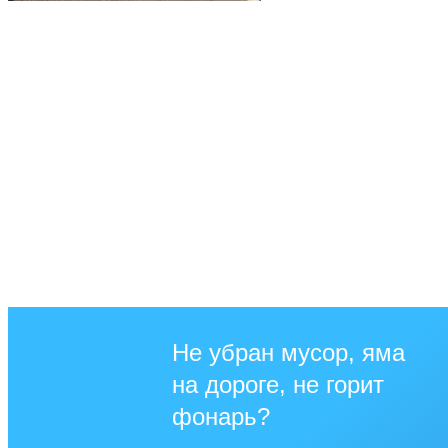
Не убран мусор, яма
на дороге, не горит
фонарь?