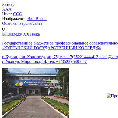
Размер:
A
A
A
Цвет:
C
C
C
Изображения
Вкл.
Выкл.
Обычная версия сайта
0+
Государственное бюджетное профессиональное образовательно
«КУРГАНСКИЙ ГОСУДАРСТВЕННЫЙ КОЛЛЕДЖ»
г. Курган, пр. Конституции, 75, тел. +7(3522) 444-413, mail@kurg
п.Увал ул. Миронова, 14, тел. +7(3522) 548-657