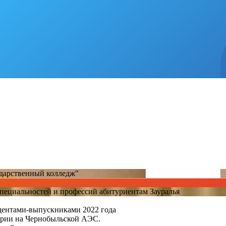
ударственный колледж"
пециальностей и профессий абитуриентам Зауралья
удентами-выпускниками 2022 года
арии на Чернобыльской АЭС.