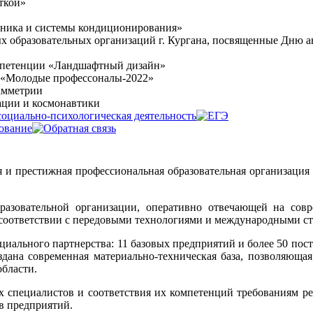
ткой»
хника и системы кондиционирования»
х образовательных организаций г. Кургана, посвященные Дню 
омпетенции «Ландшафтный дизайн»
и «Молодые профессоналы-2022»
рамметрии
ации и космонавтики
 престижная профессиональная образовательная организация Ку
разовательной организации, оперативно отвечающей на сов
 соответствии с передовыми технологиями и международными с
циального партнерства: 11 базовых предприятий и более 50 по
оздана современная материально-техническая база, позволяюща
области.
 специалистов и соответствия их компетенций требованиям ре
ов предприятий.