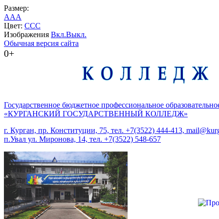
Размер:
A
A
A
Цвет:
C
C
C
Изображения
Вкл.
Выкл.
Обычная версия сайта
0+
Государственное бюджетное профессиональное образовательно
«КУРГАНСКИЙ ГОСУДАРСТВЕННЫЙ КОЛЛЕДЖ»
г. Курган, пр. Конституции, 75, тел. +7(3522) 444-413, mail@kurg
п.Увал ул. Миронова, 14, тел. +7(3522) 548-657