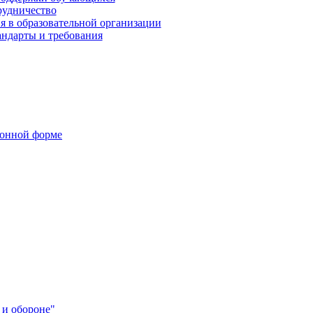
рудничество
я в образовательной организации
андарты и требования
ронной форме
 и обороне"