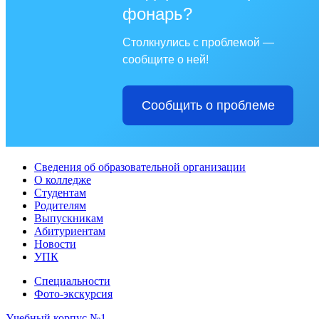
фонарь?
Столкнулись с проблемой —
сообщите о ней!
Сообщить о проблеме
Сведения об образовательной организации
О колледже
Студентам
Родителям
Выпускникам
Абитуриентам
Новости
УПК
Специальности
Фото-экскурсия
Учебный корпус №1