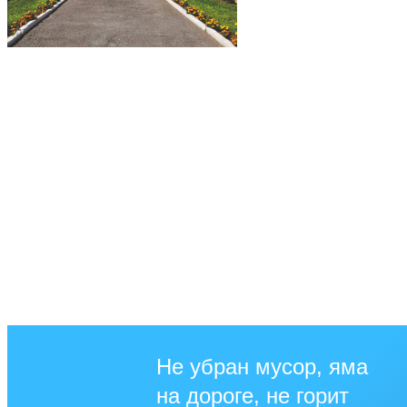
Не убран мусор, яма
на дороге, не горит