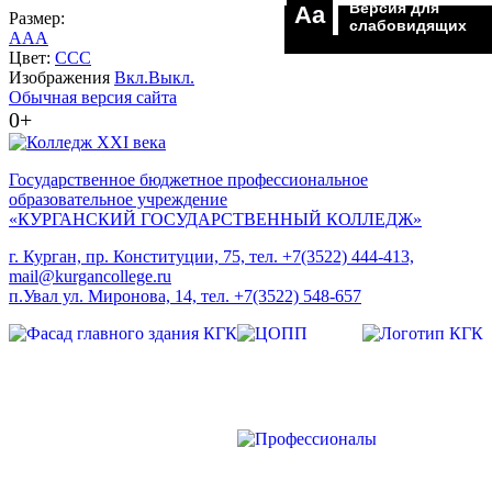
Версия для
Aa
Размер:
слабовидящих
A
A
A
Цвет:
C
C
C
Изображения
Вкл.
Выкл.
Обычная версия сайта
0+
Государственное бюджетное профессиональное
образовательное учреждение
«КУРГАНСКИЙ ГОСУДАРСТВЕННЫЙ КОЛЛЕДЖ»
г. Курган, пр. Конституции, 75, тел. +7(3522) 444-413,
mail@kurgancollege.ru
п.Увал ул. Миронова, 14, тел. +7(3522) 548-657