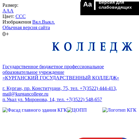
Версия для
Aa
Размер:
слабовидящих
A
A
A
Цвет:
C
C
C
Изображения
Вкл.
Выкл.
Обычная версия сайта
0+
Государственное бюджетное профессиональное
образовательное учреждение
«КУРГАНСКИЙ ГОСУДАРСТВЕННЫЙ КОЛЛЕДЖ»
г. Курган, пр. Конституции, 75, тел. +7(3522) 444-413,
mail@kurgancollege.ru
п.Увал ул. Миронова, 14, тел. +7(3522) 548-657