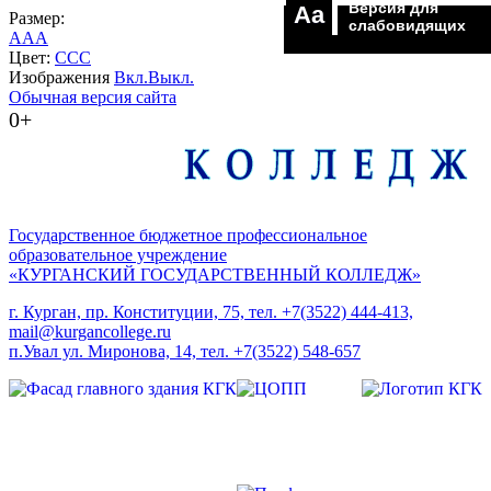
Версия для
Aa
Размер:
слабовидящих
A
A
A
Цвет:
C
C
C
Изображения
Вкл.
Выкл.
Обычная версия сайта
0+
Государственное бюджетное профессиональное
образовательное учреждение
«КУРГАНСКИЙ ГОСУДАРСТВЕННЫЙ КОЛЛЕДЖ»
г. Курган, пр. Конституции, 75, тел. +7(3522) 444-413,
mail@kurgancollege.ru
п.Увал ул. Миронова, 14, тел. +7(3522) 548-657