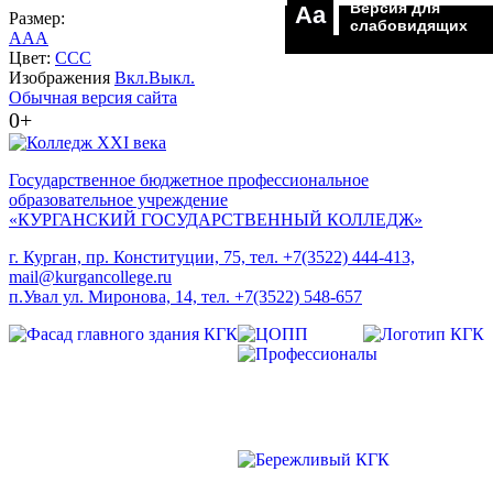
Версия для
Aa
Размер:
слабовидящих
A
A
A
Цвет:
C
C
C
Изображения
Вкл.
Выкл.
Обычная версия сайта
0+
Государственное бюджетное профессиональное
образовательное учреждение
«КУРГАНСКИЙ ГОСУДАРСТВЕННЫЙ КОЛЛЕДЖ»
г. Курган, пр. Конституции, 75, тел. +7(3522) 444-413,
mail@kurgancollege.ru
п.Увал ул. Миронова, 14, тел. +7(3522) 548-657