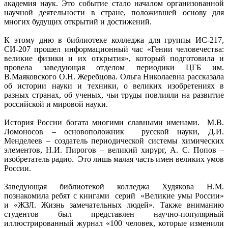
академия наук. Это событие стало началом организованной
научной деятельности в стране, положившей основу для
многих будущих открытий и достижений.
К этому дню в библиотеке колледжа для группы ИС-217,
СИ-207 прошел информационный час «Гении человечества:
великие физики и их открытия», который подготовила и
провела заведующая отделом периодики ЦГБ им.
В.Маяковского О.Н. Жеребцова. Ольга Николаевна рассказала
об истории науки и техники, о великих изобретениях в
разных странах, об ученых, чьи труды повлияли на развитие
российской и мировой науки.
История России богата многими славными именами. М.В.
Ломоносов – основоположник русской науки, Д.И.
Менделеев – создатель периодической системы химических
элементов, Н.И. Пирогов – великий хирург, А. С. Попов –
изобретатель радио. Это лишь малая часть имен великих умов
России.
Заведующая библиотекой колледжа Худякова Н.М.
познакомила ребят с книгами серий «Великие умы России»
и «ЖЗЛ. Жизнь замечательных людей». Также вниманию
студентов был представлен научно-популярный
иллюстрированный журнал «100 человек, которые изменили