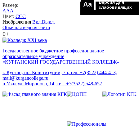
Версия для
Aa
Размер:
слабовидящих
A
A
A
Цвет:
C
C
C
Изображения
Вкл.
Выкл.
Обычная версия сайта
0+
Государственное бюджетное профессиональное
образовательное учреждение
«КУРГАНСКИЙ ГОСУДАРСТВЕННЫЙ КОЛЛЕДЖ»
г. Курган, пр. Конституции, 75, тел. +7(3522) 444-413,
mail@kurgancollege.ru
п.Увал ул. Миронова, 14, тел. +7(3522) 548-657