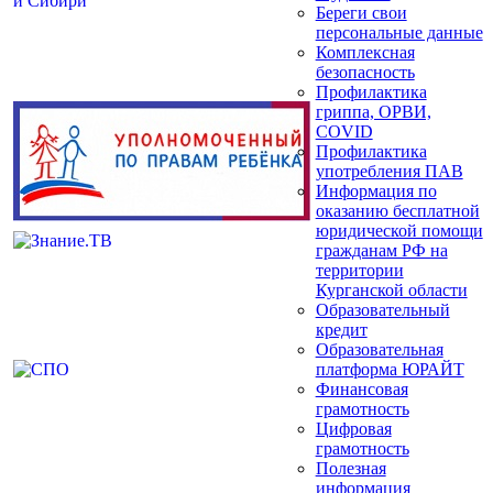
Береги свои
персональные данные
Комплексная
безопасность
Профилактика
гриппа, ОРВИ,
COVID
Профилактика
употребления ПАВ
Информация по
оказанию бесплатной
юридической помощи
гражданам РФ на
территории
Курганской области
Образовательный
кредит
Образовательная
платформа ЮРАЙТ
Финансовая
грамотность
Цифровая
грамотность
Полезная
информация