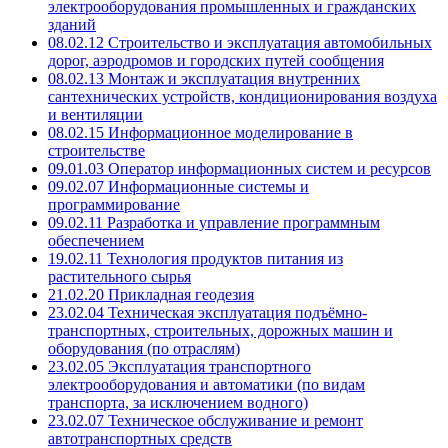
электрооборудования промышленных и гражданских
зданий
08.02.12
Строительство и эксплуатация автомобильных
дорог, аэродромов и городских путей сообщения
08.02.13
Монтаж и эксплуатация внутренних
сантехнических устройств, кондиционирования воздуха
и вентиляции
08.02.15
Информационное моделирование в
строительстве
09.01.03
Оператор информационных систем и ресурсов
09.02.07
Информационные системы и
программирование
09.02.11
Разработка и управление программным
обеспечением
19.02.11
Технология продуктов питания из
растительного сырья
21.02.20
Прикладная геодезия
23.02.04
Техническая эксплуатация подъёмно-
транспортных, строительных, дорожных машин и
оборудования (по отраслям)
23.02.05
Эксплуатация транспортного
электрооборудования и автоматики (по видам
транспорта, за исключением водного)
23.02.07
Техническое обслуживание и ремонт
автотранспортных средств