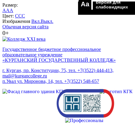
Версия для
Aa
Размер:
слабовидящих
A
A
A
Цвет:
C
C
C
Изображения
Вкл.
Выкл.
Обычная версия сайта
0+
Государственное бюджетное профессиональное
образовательное учреждение
«КУРГАНСКИЙ ГОСУДАРСТВЕННЫЙ КОЛЛЕДЖ»
г. Курган, пр. Конституции, 75, тел. +7(3522) 444-413,
mail@kurgancollege.ru
п.Увал ул. Миронова, 14, тел. +7(3522) 548-657