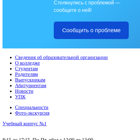
Столкнулись с проблемой —
сообщите о ней!
Сообщить о проблеме
Сведения об образовательной организации
О колледже
Студентам
Родителям
Выпускникам
Абитуриентам
Новости
УПК
Специальности
Фото-экскурсия
Учебный корпус №1
8:15 до 17:15, Пн-Пт, обед с 12:00 до 13:00