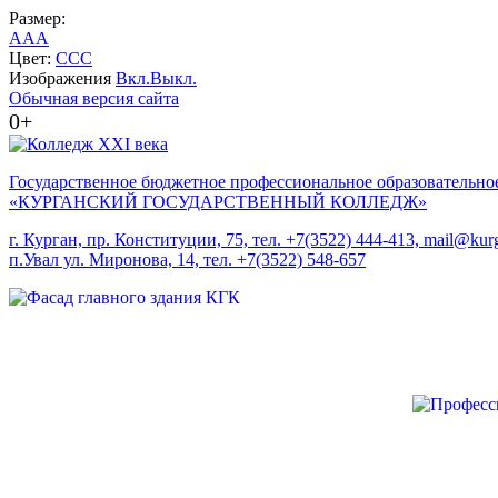
Размер:
A
A
A
Цвет:
C
C
C
Изображения
Вкл.
Выкл.
Обычная версия сайта
0+
Государственное бюджетное профессиональное образовательно
«КУРГАНСКИЙ ГОСУДАРСТВЕННЫЙ КОЛЛЕДЖ»
г. Курган, пр. Конституции, 75, тел. +7(3522) 444-413, mail@kurg
п.Увал ул. Миронова, 14, тел. +7(3522) 548-657