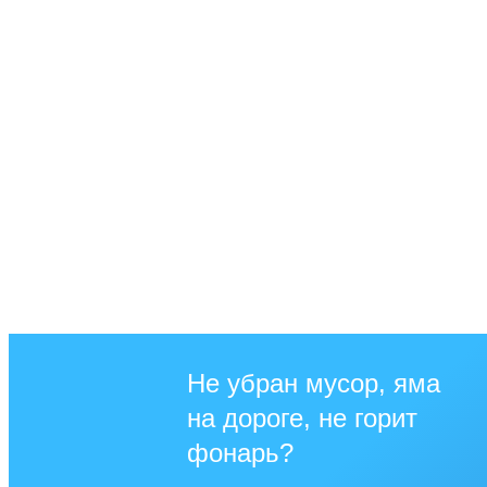
Не убран мусор, яма
на дороге, не горит
фонарь?