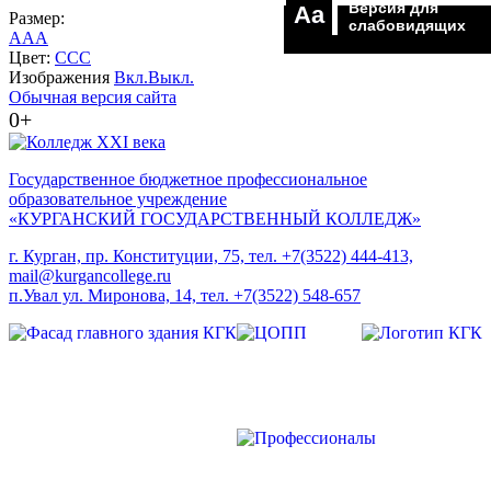
Версия для
Aa
Размер:
слабовидящих
A
A
A
Цвет:
C
C
C
Изображения
Вкл.
Выкл.
Обычная версия сайта
0+
Государственное бюджетное профессиональное
образовательное учреждение
«КУРГАНСКИЙ ГОСУДАРСТВЕННЫЙ КОЛЛЕДЖ»
г. Курган, пр. Конституции, 75, тел. +7(3522) 444-413,
mail@kurgancollege.ru
п.Увал ул. Миронова, 14, тел. +7(3522) 548-657