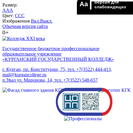
Версия для
Aa
Размер:
слабовидящих
A
A
A
Цвет:
C
C
C
Изображения
Вкл.
Выкл.
Обычная версия сайта
0+
Государственное бюджетное профессиональное
образовательное учреждение
«КУРГАНСКИЙ ГОСУДАРСТВЕННЫЙ КОЛЛЕДЖ»
г. Курган, пр. Конституции, 75, тел. +7(3522) 444-413,
mail@kurgancollege.ru
п.Увал ул. Миронова, 14, тел. +7(3522) 548-657